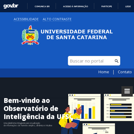
COMUNICA BR
ACESSO À INFORMAÇÃO
PARTICIPE
LEGISL
IR
ACESSIBILIDADE
ALTO CONTRASTE
PARA
O
CONTEÚDO
|
Home
Contato
Bem-vindo ao
Observatório de
Inteligência da UFSC
Uma plataforma integrada para visualização
de informações de maneira simples, dinâmica e intuitiva