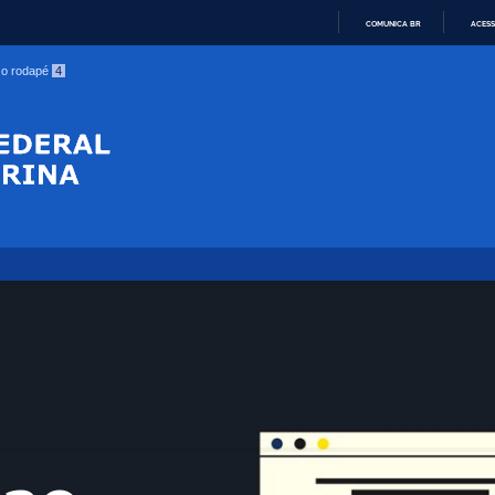
COMUNICA BR
ACESS
IR
a o rodapé
4
PARA
O
CONTEÚDO