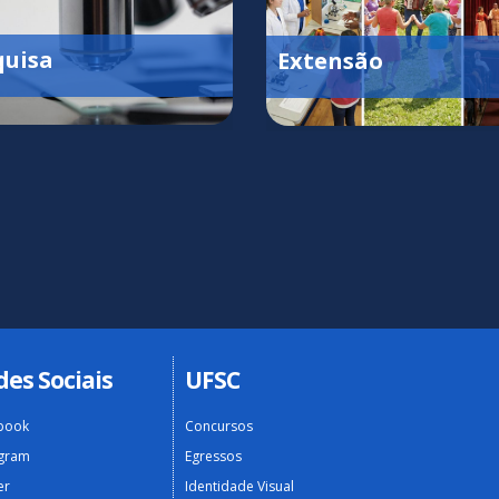
quisa
Extensão
des Sociais
UFSC
book
Concursos
agram
Egressos
er
Identidade Visual