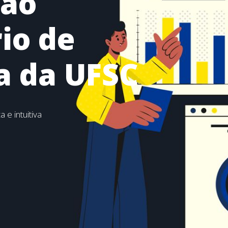
 ao
io de
ia da UFSC
e intuitiva