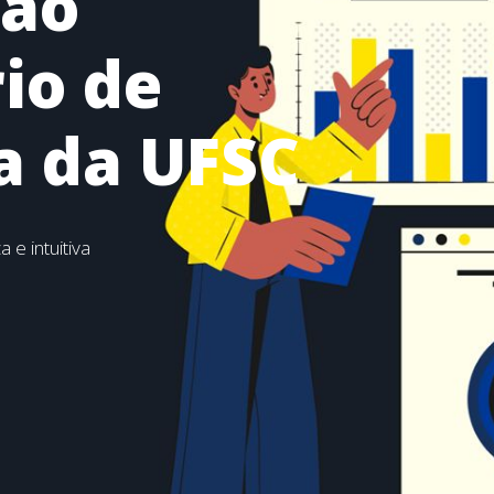
 ao
io de
ia da UFSC
e intuitiva