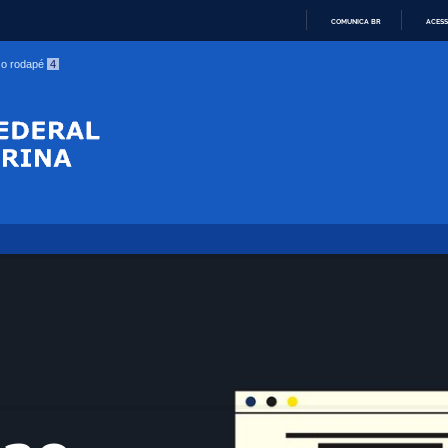
COMUNICA BR
ACESS
IR
a o rodapé
4
PARA
O
CONTEÚDO