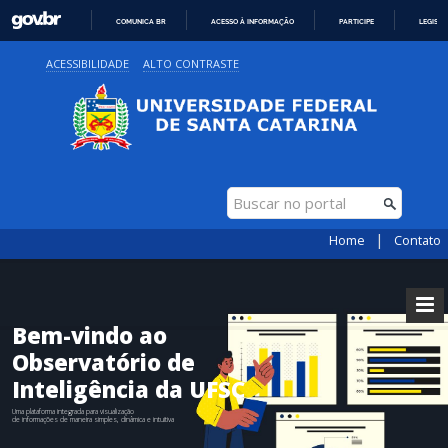
COMUNICA BR
ACESSO À INFORMAÇÃO
PARTICIPE
LEGISL
IR
ACESSIBILIDADE
ALTO CONTRASTE
PARA
O
CONTEÚDO
|
Home
Contato
Bem-vindo ao
Observatório de
Inteligência da UFSC
Uma plataforma integrada para visualização
de informações de maneira simples, dinâmica e intuitiva