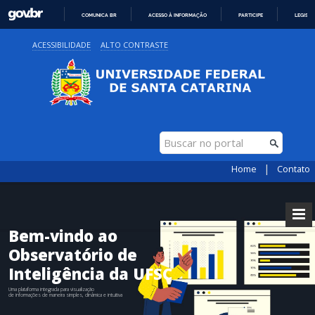
COMUNICA BR
ACESSO À INFORMAÇÃO
PARTICIPE
LEGISL
IR
ACESSIBILIDADE
ALTO CONTRASTE
PARA
O
CONTEÚDO
|
Home
Contato
Bem-vindo ao
Observatório de
Inteligência da UFSC
Uma plataforma integrada para visualização
de informações de maneira simples, dinâmica e intuitiva