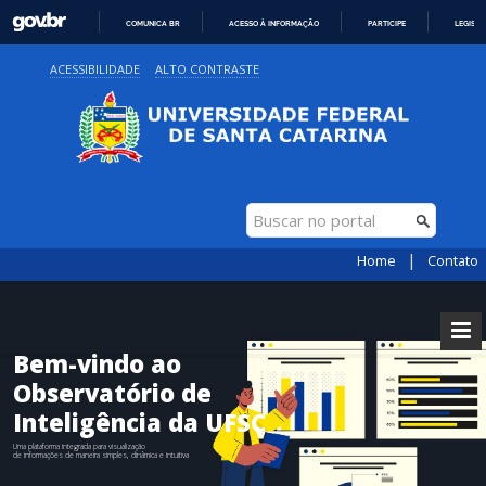
COMUNICA BR
ACESSO À INFORMAÇÃO
PARTICIPE
LEGISL
IR
ACESSIBILIDADE
ALTO CONTRASTE
PARA
O
CONTEÚDO
|
Home
Contato
Bem-vindo ao
Observatório de
Inteligência da UFSC
Uma plataforma integrada para visualização
de informações de maneira simples, dinâmica e intuitiva