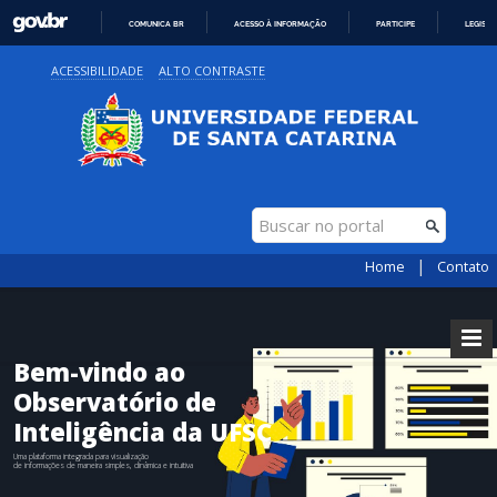
COMUNICA BR
ACESSO À INFORMAÇÃO
PARTICIPE
LEGISL
IR
ACESSIBILIDADE
ALTO CONTRASTE
PARA
O
CONTEÚDO
|
Home
Contato
Bem-vindo ao
Observatório de
Inteligência da UFSC
Uma plataforma integrada para visualização
de informações de maneira simples, dinâmica e intuitiva