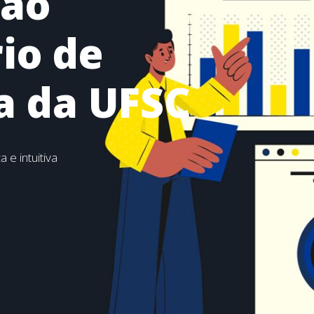
 ao
io de
ia da UFSC
e intuitiva