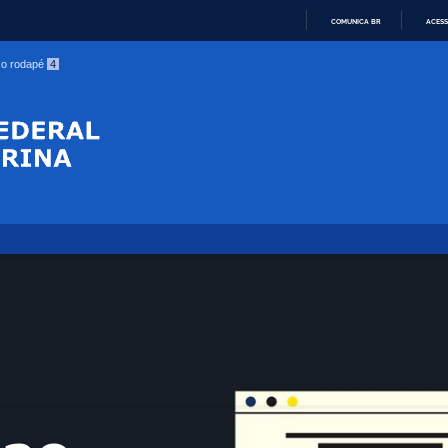
COMUNICA BR
ACESS
IR
a o rodapé
4
PARA
O
CONTEÚDO