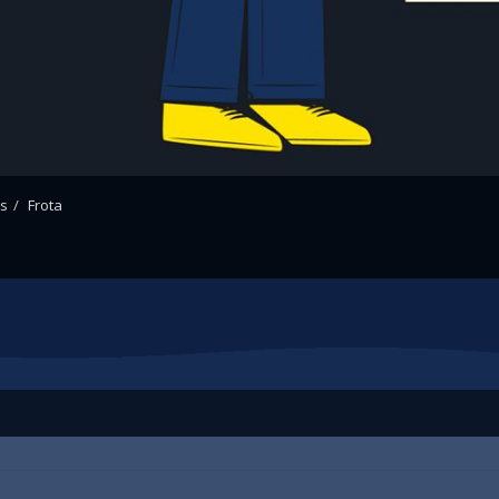
os
Frota