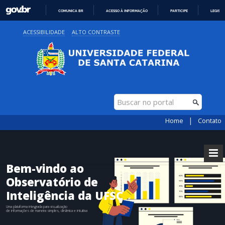
COMUNICA BR
ACESSO À INFORMAÇÃO
PARTICIPE
LEGISL
IR
ACESSIBILIDADE
ALTO CONTRASTE
PARA
O
CONTEÚDO
|
Home
Contato
Bem-vindo ao
Observatório de
Inteligência da UFSC
Uma plataforma integrada para visualização
de informações de maneira simples, dinâmica e intuitiva